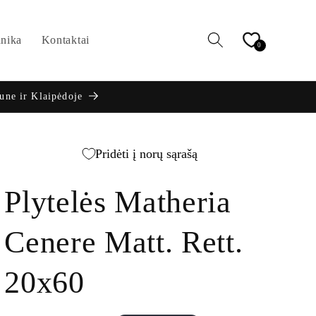
hnika
Kontaktai
0
aune ir Klaipėdoje
Pridėti į norų sąrašą
Plytelės Matheria
Cenere Matt. Rett.
20x60