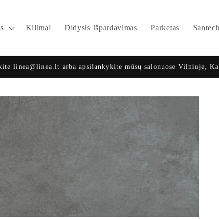
ės
Kilimai
Didysis Išpardavimas
Parketas
Santec
kite linea@linea.lt arba apsilankykite mūsų salonuose Vilniuje, K