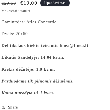
Įprasta
Išpardavimo
€19,00
€29,50
Išpardavimas
kaina
kaina
Mokesčiai įtraukti.
Gamintojas: Atlas Concorde
Dydis: 20x60
Dėl tikslaus kiekio teirautis linea@linea.lt
Likutis Sandėlyje:
14.04
kv.m.
Kiekis dėžutėje:
1.0
kv.m.
Parduodame tik pilnomis dėžutėmis.
Kaina nurodyta už 1 kv.m.
Share