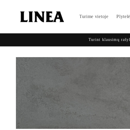
Eiti į
turinį
Turime vietoje
Plytel
Turint klausimų rašy
Pereiti prie
informacijos
apie gaminį